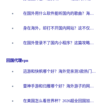
在国外用什么软件能听国内的歌曲？海外党亲测有效的听歌解决方案
身在海外，却打不开国内网站？这不仅仅是乡愁，更是现实的阻碍
在国外登录不了国内小程序？这篇攻略帮你无缝解锁国内资源
回国代理vpn
迅游和快帆哪个好？海外党亲测3款热门回国加速器+避坑指南
雷神手游和归雁哪个好？海外游子的网络乡愁与破局之道
在美国怎么看世界杯？2026超全回国加速器选择指南，告别地区限制轻松追剧看球