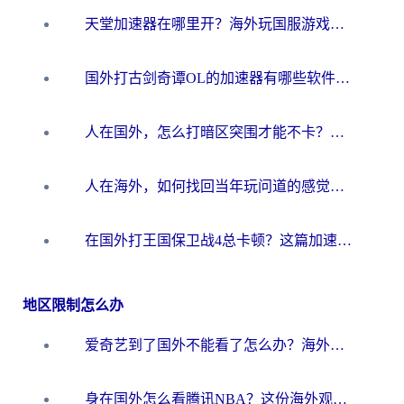
天堂加速器在哪里开？海外玩国服游戏，先找对路再开打
国外打古剑奇谭OL的加速器有哪些软件？海外党亲测3款靠谱工具（附避坑指南）
人在国外，怎么打暗区突围才能不卡？一个海外老兵的终极答案
人在海外，如何找回当年玩问道的感觉？你需要的不只是加速器
在国外打王国保卫战4总卡顿？这篇加速器指南帮你丝滑通关
地区限制怎么办
爱奇艺到了国外不能看了怎么办？海外党追剧自由的终极指南
身在国外怎么看腾讯NBA？这份海外观赛生存指南请收好