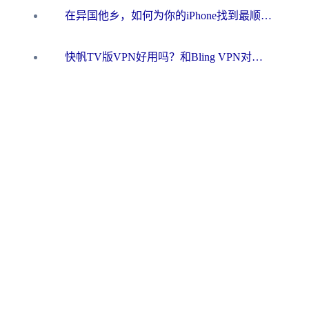
在异国他乡，如何为你的iPhone找到最顺手的回国钥匙？聊聊iOS VPN客户端的真实选择
快帆TV版VPN好用吗？和Bling VPN对比哪个回国效果更好？海外党必看的实用指南