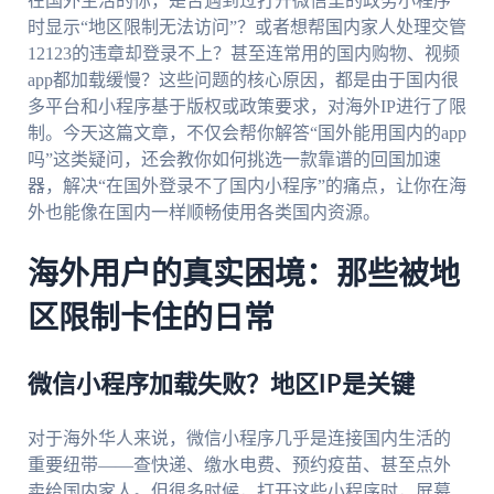
在国外生活的你，是否遇到过打开微信里的政务小程序
时显示“地区限制无法访问”？或者想帮国内家人处理交管
12123的违章却登录不上？甚至连常用的国内购物、视频
app都加载缓慢？这些问题的核心原因，都是由于国内很
多平台和小程序基于版权或政策要求，对海外IP进行了限
制。今天这篇文章，不仅会帮你解答“国外能用国内的app
吗”这类疑问，还会教你如何挑选一款靠谱的回国加速
器，解决“在国外登录不了国内小程序”的痛点，让你在海
外也能像在国内一样顺畅使用各类国内资源。
海外用户的真实困境：那些被地
区限制卡住的日常
微信小程序加载失败？地区IP是关键
对于海外华人来说，微信小程序几乎是连接国内生活的
重要纽带——查快递、缴水电费、预约疫苗、甚至点外
卖给国内家人。但很多时候，打开这些小程序时，屏幕